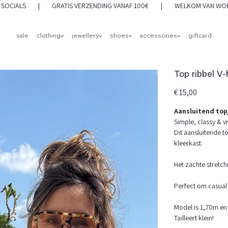
 OP SOCIALS | GRATIS VERZENDING VANAF 100€ | WELKOM VAN WOEN
sale
clothing
jewellery
shoes
accessories
giftcard
Top ribbel V-
Prijs
€ 15,00
Aansluitend top
Simple, classy & v
Dit aansluitende to
kleerkast.
Het zachte stretch
Perfect om casual 
Model is 1,70m en
Tailleert klein!