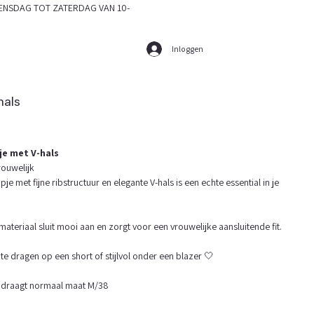
SDAG TOT ZATERDAG VAN 10-
Inloggen
hals
je met V-hals
rouwelijk
pje met fijne ribstructuur en elegante V-hals is een echte essential in je
materiaal sluit mooi aan en zorgt voor een vrouwelijke aansluitende fit.
te dragen op een short of stijlvol onder een blazer 🤍
 draagt normaal maat M/38