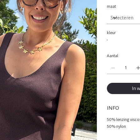
maat
kleur
Aantal
In 
INFO
50% lenzing visco
50% nylon