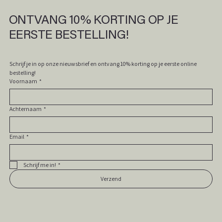
ONTVANG 10% KORTING OP JE
EERSTE BESTELLING!
Schrijf je in op onze nieuwsbrief en ontvang 10% korting op je eerste online 
bestelling! 
Voornaam
*
Achternaam
*
Email
*
Schrijf me in!
*
Verzend