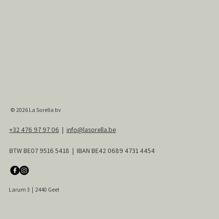
© 2026
La Sorella bv
+32 476 97 97 06
|
info@lasorella.be
BTW BE07 9516 5418 | IBAN BE42 0689 4731 4454
Larum 3
|
2440 Geel