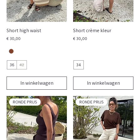
Short high waist
Short crème kleur
Prijs
Prijs
€ 30,00
€ 30,00
36
42
34
In winkelwagen
In winkelwagen
RONDE PRIJS
RONDE PRIJS