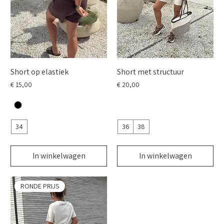
Short op elastiek
Short met structuur
Prijs
Prijs
€ 15,00
€ 20,00
34
36
38
In winkelwagen
In winkelwagen
RONDE PRIJS