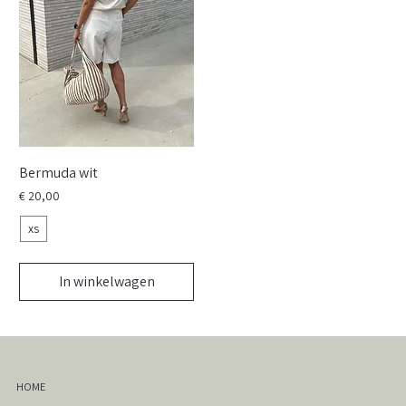
Bermuda wit
Prijs
€ 20,00
xs
In winkelwagen
HOME