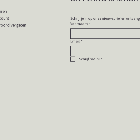
eren
count
Voornaam
*
oord vergeten
Email
*
Schrijf me in!
*