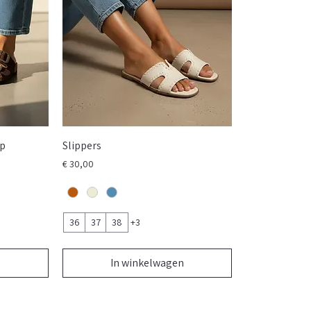
sp
Slippers
Prijs
€ 30,00
36
37
38
+3
n
In winkelwagen