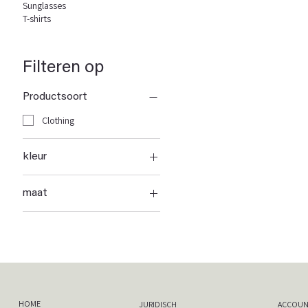
Sunglasses
T-shirts
Filteren op
Productsoort
Clothing
kleur
maat
36
37
38
39
40
HOME
JURIDISCH
ACCOU