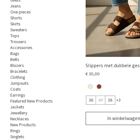
Jeans
One pieces
Shorts
Skirts
Sweaters
Tops
Trousers
Accessories
Bags
Belts
Slippers met dubbele ge
Blazers
Bracelets
Prijs
€ 30,00
Clothing
Jumpsuits
Coats
Earrings
36
37
38
+3
Featured New Products
Jackets
Jewellery
In winkelwage
Necklaces
New Products
Rings
Singlets