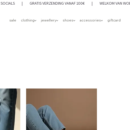
 OP SOCIALS | GRATIS VERZENDING VANAF 100€ | WELKOM VAN WOEN
sale
clothing
jewellery
shoes
accessories
giftcard