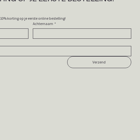
Schrijf je in op onze nieuwsbrief en ontvang 10% korting op je eerste online bestelling! 
Achternaam
*
Verzend