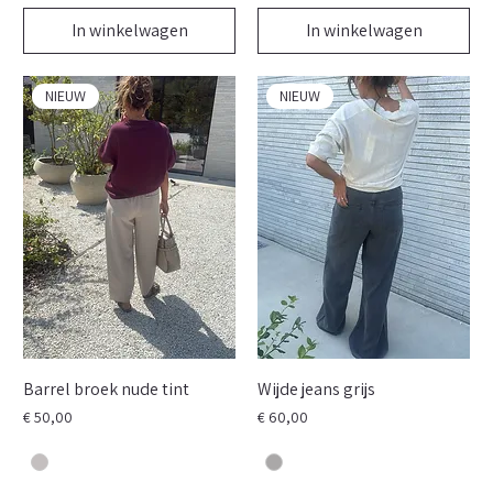
In winkelwagen
In winkelwagen
NIEUW
NIEUW
Barrel broek nude tint
Wijde jeans grijs
Prijs
Prijs
€ 50,00
€ 60,00