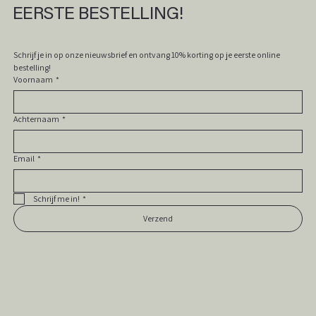
EERSTE BESTELLING!
Schrijf je in op onze nieuwsbrief en ontvang 10% korting op je eerste online 
bestelling! 
Voornaam
*
Achternaam
*
Email
*
Schrijf me in!
*
Verzend