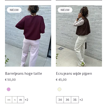
NIEUW
NIEUW
Barreljeans hoge taille
Ecru jeans wijde pijpen
Prijs
Prijs
€ 50,00
€ 45,00
xs
s
m
+2
34
36
38
+2