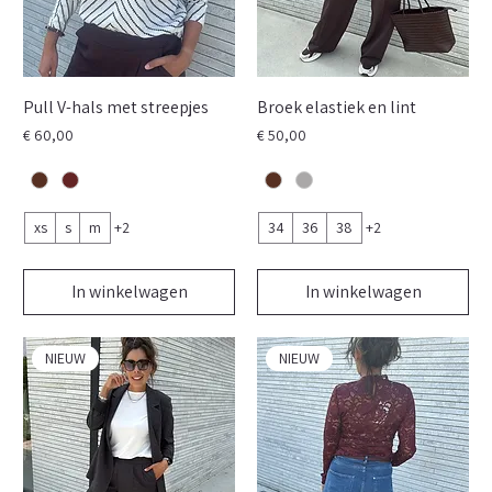
Pull V-hals met streepjes
Broek elastiek en lint
Prijs
Prijs
€ 60,00
€ 50,00
xs
s
m
+2
34
36
38
+2
In winkelwagen
In winkelwagen
NIEUW
NIEUW