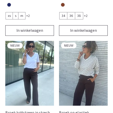
xs
s
m
+2
34
36
38
+2
In winkelwagen
In winkelwagen
NIEUW
NIEUW
Broek krijtstreep in strech
Broek op elastiek