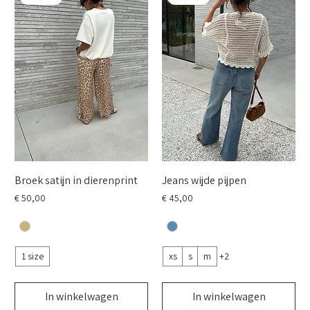
Broek satijn in dierenprint
Jeans wijde pijpen
Prijs
Prijs
€ 50,00
€ 45,00
1 size
xs
s
m
+2
In winkelwagen
In winkelwagen