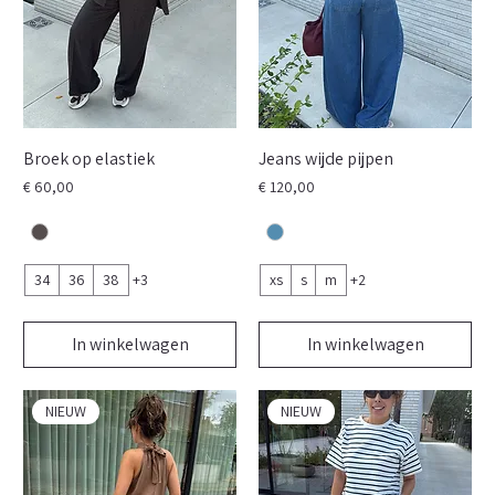
Broek op elastiek
Jeans wijde pijpen
Prijs
Prijs
€ 60,00
€ 120,00
34
36
38
+3
xs
s
m
+2
In winkelwagen
In winkelwagen
NIEUW
NIEUW