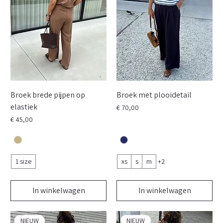
Broek brede pijpen op
Broek met plooidetail
elastiek
Prijs
€ 70,00
Prijs
€ 45,00
1 size
xs
s
m
+2
In winkelwagen
In winkelwagen
NIEUW
NIEUW