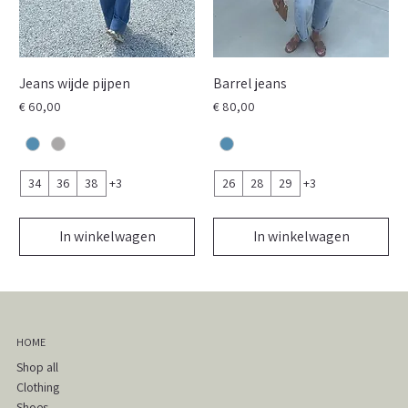
Jeans wijde pijpen
Barrel jeans
Prijs
Prijs
€ 60,00
€ 80,00
34
36
38
+3
26
28
29
+3
In winkelwagen
In winkelwagen
HOME
Shop all
Clothing
Shoes