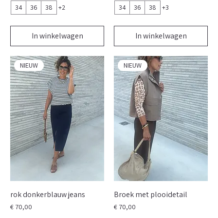
34
36
38
+2
34
36
38
+3
In winkelwagen
In winkelwagen
NIEUW
NIEUW
rok donkerblauw jeans
Broek met plooidetail
Prijs
Prijs
€ 70,00
€ 70,00