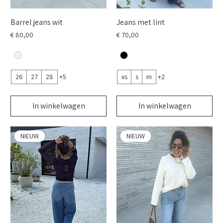
Barrel jeans wit
Jeans met lint
Prijs
Prijs
€ 80,00
€ 70,00
26
27
28
+5
xs
s
m
+2
In winkelwagen
In winkelwagen
NIEUW
NIEUW