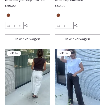
Prijs
Prijs
€ 60,00
€ 50,00
xs
s
m
+2
xs
s
m
+2
In winkelwagen
In winkelwagen
NIEUW
NIEUW