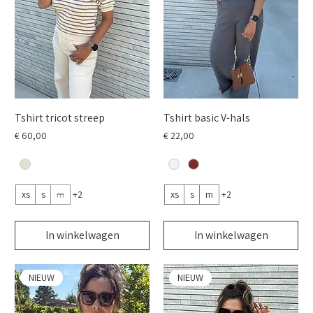
Tshirt tricot streep
Tshirt basic V-hals
Prijs
Prijs
€ 60,00
€ 22,00
xs
s
m
+2
xs
s
m
+2
In winkelwagen
In winkelwagen
NIEUW
NIEUW