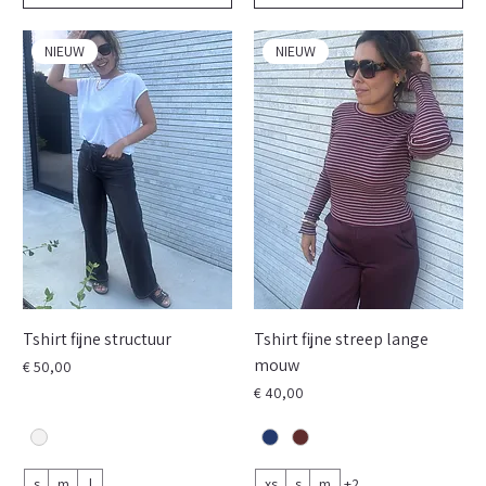
NIEUW
NIEUW
Tshirt fijne structuur
Tshirt fijne streep lange
mouw
Prijs
€ 50,00
Prijs
€ 40,00
s
m
l
xs
s
m
+2