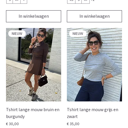
In winkelwagen
In winkelwagen
NIEUW
NIEUW
Tshirt lange mouw bruin en
Tshirt lange mouw grijs en
burgundy
zwart
Prijs
Prijs
€ 30,00
€ 35,00