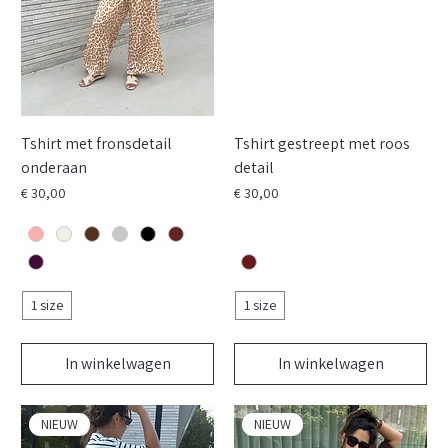
Tshirt met fronsdetail
Tshirt gestreept met roos
onderaan
detail
Prijs
Prijs
€ 30,00
€ 30,00
1 size
1 size
In winkelwagen
In winkelwagen
NIEUW
NIEUW