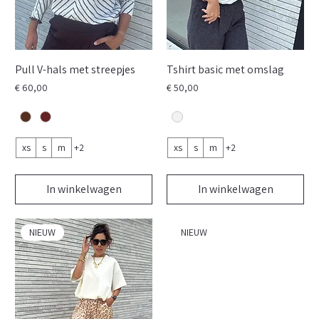
Pull V-hals met streepjes
Tshirt basic met omslag
Prijs
Prijs
€ 60,00
€ 50,00
xs
s
m
+2
xs
s
m
+2
In winkelwagen
In winkelwagen
NIEUW
NIEUW