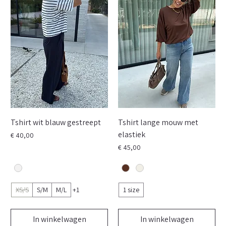
Tshirt wit blauw gestreept
Tshirt lange mouw met
elastiek
Prijs
€ 40,00
Prijs
€ 45,00
XS/S
S/M
M/L
+1
1 size
In winkelwagen
In winkelwagen