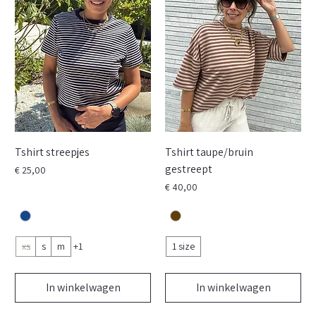
Tshirt streepjes
Tshirt taupe/bruin
gestreept
Prijs
€ 25,00
Prijs
€ 40,00
xs
s
m
+1
1 size
In winkelwagen
In winkelwagen