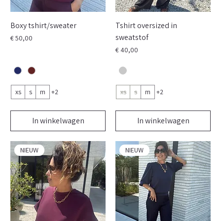
Boxy tshirt/sweater
Tshirt oversized in
sweatstof
Prijs
€ 50,00
Prijs
€ 40,00
xs
s
m
+2
xs
s
m
+2
In winkelwagen
In winkelwagen
NIEUW
NIEUW