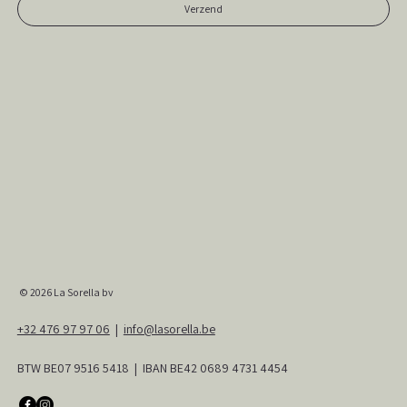
Verzend
© 2026
La Sorella bv
+32 476 97 97 06
|
info@lasorella.be
BTW BE07 9516 5418 | IBAN BE42 0689 4731 4454