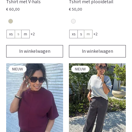
Tshirt met V-hals
Tshirt met plooidetail
Prijs
Prijs
€ 60,00
€ 50,00
xs
s
m
+2
xs
s
m
+2
In winkelwagen
In winkelwagen
NIEUW
NIEUW