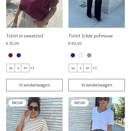
Tshirt in sweatstof
Tshirt 3/4de pofmouw
Prijs
Prijs
€ 35,00
€ 60,00
xs
s
m
+1
xs
s
m
+2
In winkelwagen
In winkelwagen
NIEUW
NIEUW