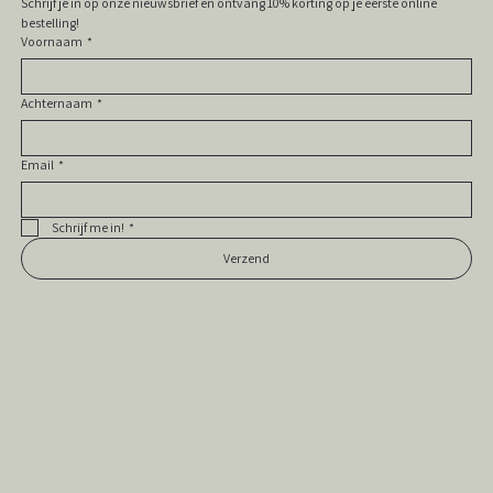
Schrijf je in op onze nieuwsbrief en ontvang 10% korting op je eerste online 
bestelling! 
Voornaam
*
Achternaam
*
Email
*
Schrijf me in!
*
Verzend