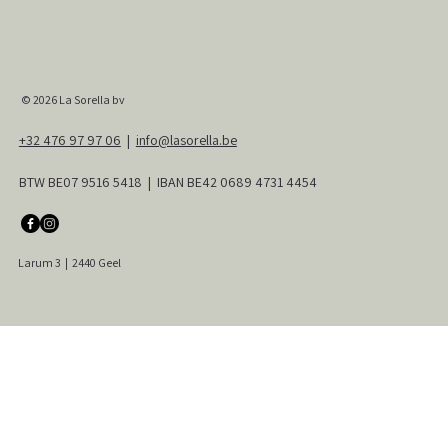
© 2026
La Sorella bv
+32 476 97 97 06
|
info@lasorella.be
BTW BE07 9516 5418 | IBAN BE42 0689 4731 4454
Larum 3
|
2440 Geel