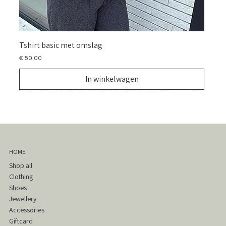
Tshirt basic met omslag
Prijs
€ 50,00
In winkelwagen
NIEUW
NIEUW
NIEUW
NIEUW
NIEUW
NIEUW
NIEUW
NIEUW
NIEUW
NIEUW
NIEUW
NIEUW
NIEUW
NIEUW
NIEUW
HOME
Shop all
Clothing
Shoes
Jewellery
Accessories
Giftcard