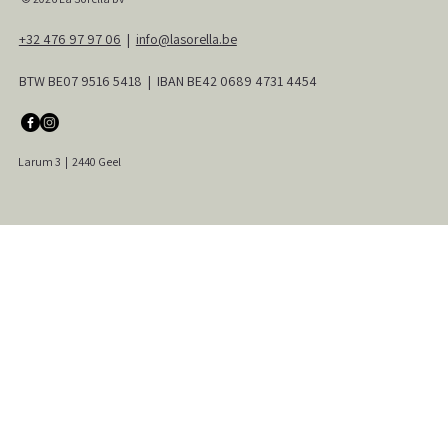
+32 476 97 97 06
|
info@lasorella.be
BTW BE07 9516 5418 | IBAN BE42 0689 4731 4454
Larum 3
|
2440 Geel