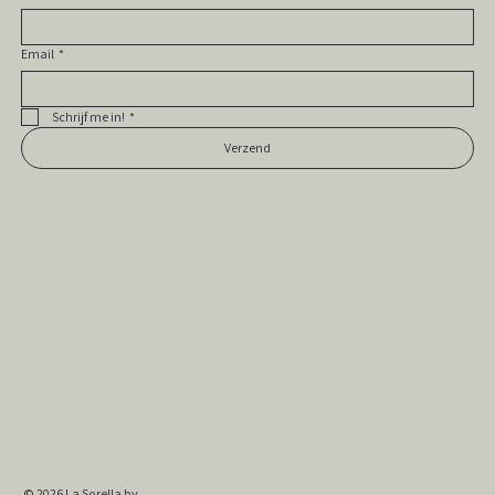
Email
*
Schrijf me in!
*
Verzend
© 2026
La Sorella bv