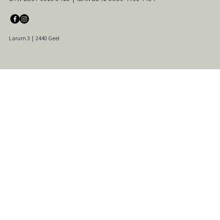
Larum 3
|
2440 Geel