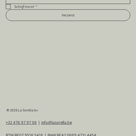
Schrijf me in!
*
Verzend
© 2026
La Sorella bv
+32 476 97 97 06
|
info@lasorella.be
BTW BE07 9516 5418 | IBAN BE42 0689 4731 4454