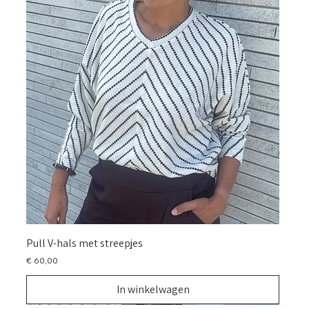
Pull V-hals met streepjes
Prijs
€ 60,00
In winkelwagen