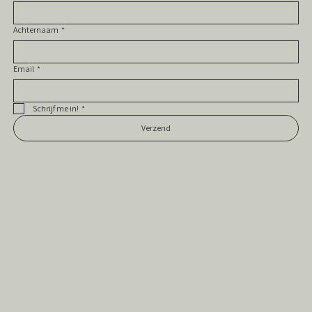
Achternaam
*
Email
*
Schrijf me in!
*
Verzend