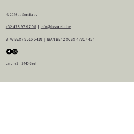
© 2026
La Sorella bv
+32 476 97 97 06
|
info@lasorella.be
BTW BE07 9516 5418 | IBAN BE42 0689 4731 4454
Larum 3
|
2440 Geel