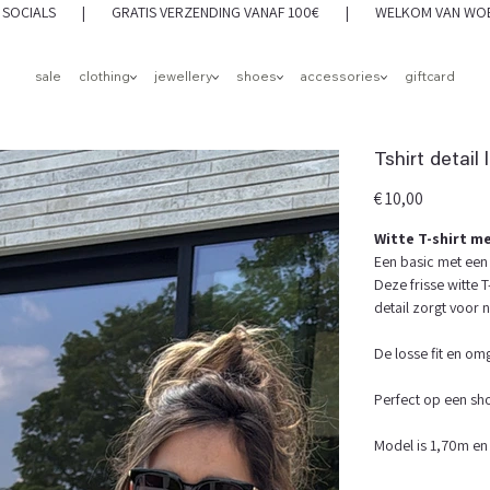
 OP SOCIALS | GRATIS VERZENDING VANAF 100€ | WELKOM VAN WOEN
sale
clothing
jewellery
shoes
accessories
giftcard
Tshirt detail
Prijs
€ 10,00
Witte T-shirt m
Een basic met een
Deze frisse witte T
detail zorgt voor ne
De losse fit en om
Perfect op een shor
Model is 1,70m en