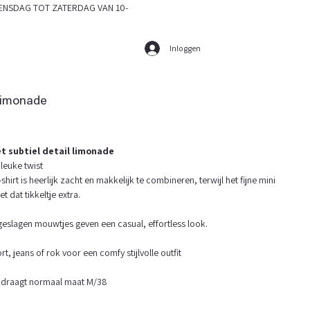
SDAG TOT ZATERDAG VAN 10-
Inloggen
 limonade
et subtiel detail limonade
 leuke twist
-shirt is heerlijk zacht en makkelijk te combineren, terwijl het fijne mini
t dat tikkeltje extra.
geslagen mouwtjes geven een casual, effortless look.
t, jeans of rok voor een comfy stijlvolle outfit
 draagt normaal maat M/38