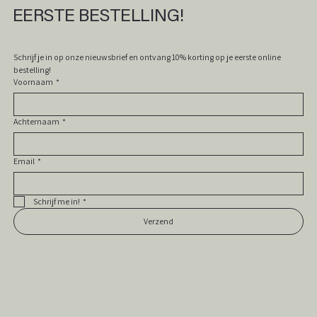
EERSTE BESTELLING!
Schrijf je in op onze nieuwsbrief en ontvang 10% korting op je eerste online 
bestelling! 
Voornaam
*
Achternaam
*
Email
*
Schrijf me in!
*
Verzend