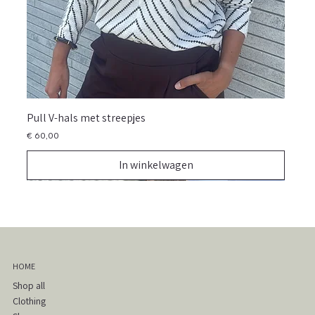
Pull V-hals met streepjes
Prijs
€ 60,00
In winkelwagen
NIEUW
NIEUW
NIEUW
NIEUW
NIEUW
NIEUW
NIEUW
NIEUW
NIEUW
NIEUW
NIEUW
NIEUW
NIEUW
NIEUW
NIEUW
HOME
Shop all
Clothing