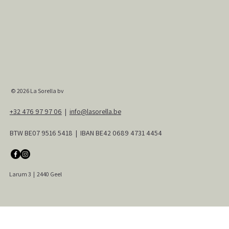
© 2026
La Sorella bv
+32 476 97 97 06
|
info@lasorella.be
BTW BE07 9516 5418 | IBAN BE42 0689 4731 4454
Larum 3
|
2440 Geel