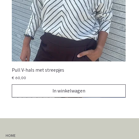
Pull V-hals met streepjes
Prijs
€ 60,00
In winkelwagen
NIEUW
NIEUW
NIEUW
NIEUW
NIEUW
NIEUW
NIEUW
NIEUW
NIEUW
NIEUW
NIEUW
NIEUW
NIEUW
NIEUW
NIEUW
HOME