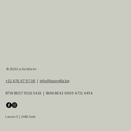
© 2026
La Sorella bv
+32 476 97 97 06
|
info@lasorella.be
BTW BE07 9516 5418 | IBAN BE42 0689 4731 4454
Larum 3
|
2440 Geel