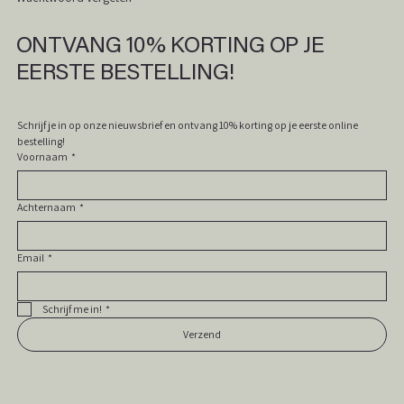
In winkelwagen
In winkelwagen
In winkelwagen
In winkelwagen
In winkelwagen
In winkelwagen
In winkelwagen
In winkelwagen
In winkelwagen
In winkelwagen
In winkelwagen
In winkelwagen
In winkelwagen
In winkelwagen
In winkelwagen
ONTVANG 10% KORTING OP JE
EERSTE BESTELLING!
Schrijf je in op onze nieuwsbrief en ontvang 10% korting op je eerste online 
bestelling! 
Voornaam
*
Achternaam
*
Email
*
Schrijf me in!
*
Verzend