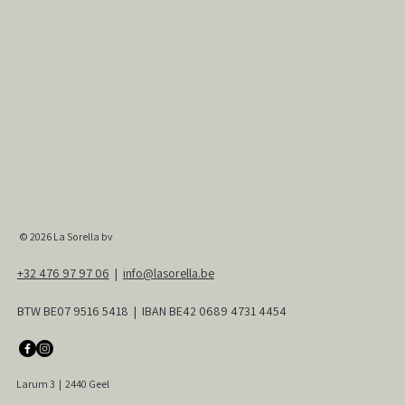
© 2026
La Sorella bv
+32 476 97 97 06
|
info@lasorella.be
BTW BE07 9516 5418 | IBAN BE42 0689 4731 4454
Larum 3
|
2440 Geel