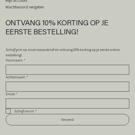
Mijn account
Wachtwoord vergeten
In winkelwagen
In winkelwagen
In winkelwagen
In winkelwagen
In winkelwagen
In winkelwagen
In winkelwagen
In winkelwagen
In winkelwagen
In winkelwagen
In winkelwagen
In winkelwagen
In winkelwagen
In winkelwagen
In winkelwagen
ONTVANG 10% KORTING OP JE
EERSTE BESTELLING!
Schrijf je in op onze nieuwsbrief en ontvang 10% korting op je eerste online 
bestelling! 
Voornaam
*
Achternaam
*
Email
*
Schrijf me in!
*
Verzend