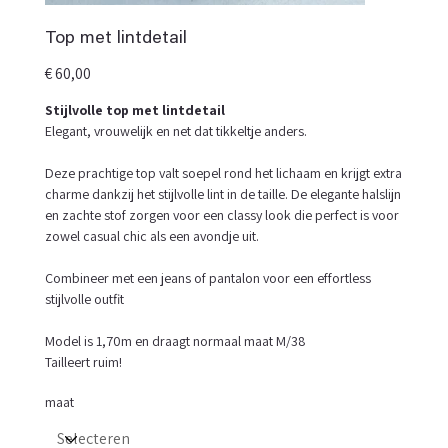
Top met lintdetail
Prijs
€ 60,00
Stijlvolle top met lintdetail
Elegant, vrouwelijk en net dat tikkeltje anders.
Deze prachtige top valt soepel rond het lichaam en krijgt extra
charme dankzij het stijlvolle lint in de taille. De elegante halslijn
en zachte stof zorgen voor een classy look die perfect is voor
zowel casual chic als een avondje uit.
Combineer met een jeans of pantalon voor een effortless
stijlvolle outfit
Model is 1,70m en draagt normaal maat M/38
Tailleert ruim!
maat