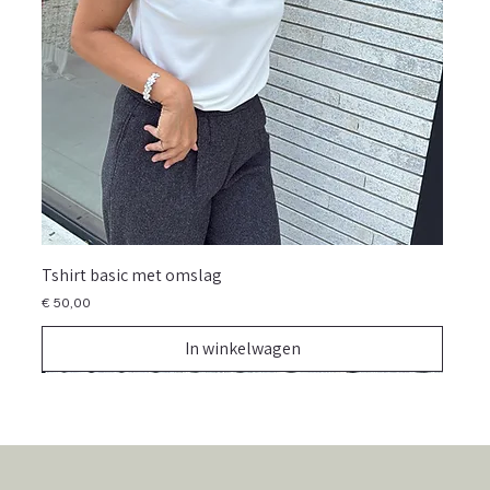
Tshirt basic met omslag
Prijs
€ 50,00
In winkelwagen
NIEUW
NIEUW
NIEUW
NIEUW
NIEUW
NIEUW
NIEUW
NIEUW
NIEUW
NIEUW
NIEUW
NIEUW
NIEUW
NIEUW
NIEUW