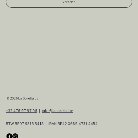
Verzend
© 2026
La Sorella bv
+32 476 97 97 06
|
info@lasorella.be
BTW BE07 9516 5418 | IBAN BE42 0689 4731 4454