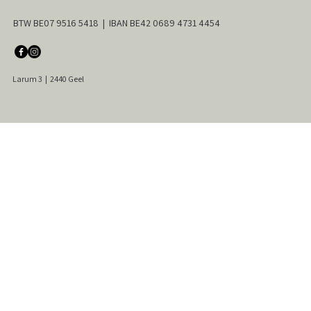
BTW BE07 9516 5418 | IBAN BE42 0689 4731 4454
Larum 3
|
2440 Geel