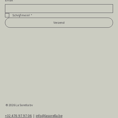
Email
*
Schrijf me in!
*
Verzend
© 2026
La Sorella bv
+32 476 97 97 06
|
info@lasorella.be