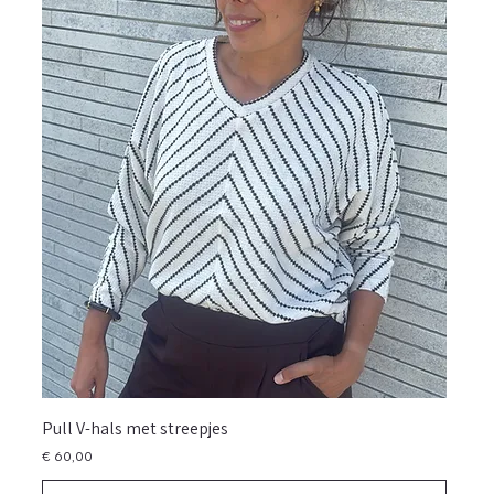
Pull V-hals met streepjes
Prijs
€ 60,00