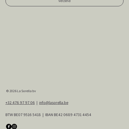
Verzend
© 2026
La Sorella bv
+32 476 97 97 06
|
info@lasorella.be
BTW BE07 9516 5418 | IBAN BE42 0689 4731 4454