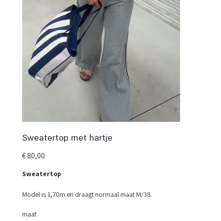
Sweatertop met hartje
Prijs
€ 80,00
Sweatertop
Model is 1,70m en draagt normaal maat M/38.
maat