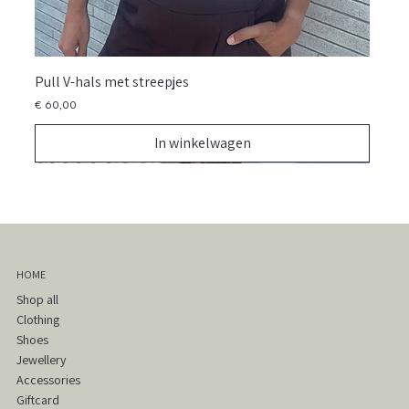
Pull V-hals met streepjes
Prijs
€ 60,00
In winkelwagen
NIEUW
NIEUW
NIEUW
NIEUW
NIEUW
NIEUW
NIEUW
NIEUW
NIEUW
NIEUW
NIEUW
NIEUW
NIEUW
NIEUW
NIEUW
HOME
Shop all
Clothing
Shoes
Jewellery
Accessories
Giftcard