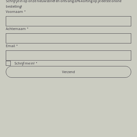
Schrijf je in op onze nieuwsbrief en ontvang 10% korting op je eerste online 
bestelling! 
Voornaam
*
Achternaam
*
Email
*
Schrijf me in!
*
Verzend