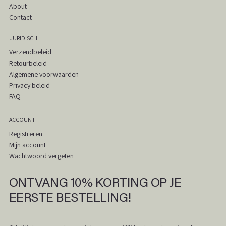
About
Contact
JURIDISCH
Verzendbeleid
Retourbeleid
Algemene voorwaarden
Privacy beleid
FAQ
ACCOUNT
Tshirt basic met omslag
Mesh top leopard
Waistcoat met krijtstreep
Blouse ruit met schoudervulling
Boxy blouse
A-lijn rok met ruit
Boxy blouse ruit
Broek elastiek en lint
Blazer met structuur
Broek op elastiek
Jeans wijde pijpen
Sweater ronde hals
Sweater V-hals
Gilet wol
Mesh top
Registreren
Prijs
Prijs
Prijs
Prijs
Prijs
Prijs
Prijs
Prijs
Prijs
Prijs
Prijs
Prijs
Prijs
Prijs
Prijs
€ 50,00
€ 40,00
€ 100,00
€ 70,00
€ 50,00
€ 70,00
€ 60,00
€ 50,00
€ 80,00
€ 60,00
€ 120,00
€ 60,00
€ 60,00
€ 60,00
€ 50,00
Mijn account
Wachtwoord vergeten
In winkelwagen
In winkelwagen
In winkelwagen
In winkelwagen
In winkelwagen
In winkelwagen
In winkelwagen
In winkelwagen
In winkelwagen
In winkelwagen
In winkelwagen
In winkelwagen
In winkelwagen
In winkelwagen
In winkelwagen
ONTVANG 10% KORTING OP JE
EERSTE BESTELLING!