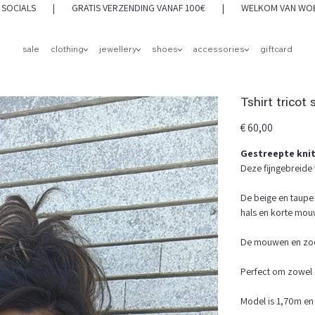
 OP SOCIALS | GRATIS VERZENDING VANAF 100€ | WELKOM VAN WOEN
sale
clothing
jewellery
shoes
accessories
giftcard
Tshirt tricot 
Prijs
€ 60,00
Gestreepte knit
Deze fijngebreide 
De beige en taupe 
hals en korte mou
De mouwen en zoom
Perfect om zowel c
Model is 1,70m en