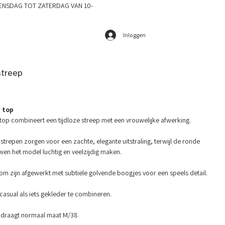
SDAG TOT ZATERDAG VAN 10-
Inloggen
streep
 top
top combineert een tijdloze streep met een vrouwelijke afwerking.
strepen zorgen voor een zachte, elegante uitstraling, terwijl de ronde
wen het model luchtig en veelzijdig maken.
 zijn afgewerkt met subtiele golvende boogjes voor een speels detail.
asual als iets gekleder te combineren.
 draagt normaal maat M/38