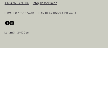
+32 476 97 97 06
|
info@lasorella.be
BTW BE07 9516 5418 | IBAN BE42 0689 4731 4454
Larum 3
|
2440 Geel