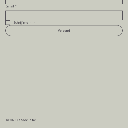
Email
*
Schrijf me in!
*
Verzend
© 2026
La Sorella bv