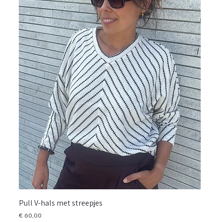
Pull V-hals met streepjes
Prijs
€ 60,00