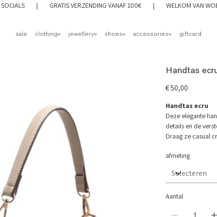
 OP SOCIALS | GRATIS VERZENDING VANAF 100€ | WELKOM VAN WOEN
sale
clothing
jewellery
shoes
accessories
giftcard
Handtas ecr
Prijs
€ 50,00
Handtas ecru
Deze elegante han
details en de ver
Draag ze casual cro
afmeting
Aantal