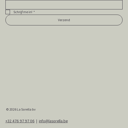
Schrijf me in!
*
Verzend
© 2026
La Sorella bv
+32 476 97 97 06
|
info@lasorella.be