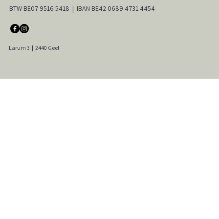
BTW BE07 9516 5418 | IBAN BE42 0689 4731 4454
Larum 3
|
2440 Geel