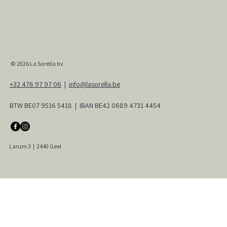
© 2026
La Sorella bv
+32 476 97 97 06
|
info@lasorella.be
BTW BE07 9516 5418 | IBAN BE42 0689 4731 4454
Larum 3
|
2440 Geel