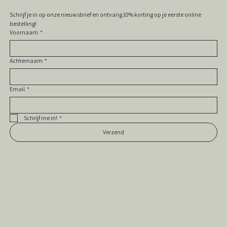
Schrijf je in op onze nieuwsbrief en ontvang 10% korting op je eerste online 
bestelling! 
Voornaam
*
Achternaam
*
Email
*
Schrijf me in!
*
Verzend