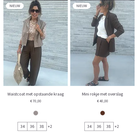
NIEUW
NIEUW
Waistcoat met opstaande kraag
Mini rokje met overslag
Prijs
Prijs
€ 70,00
€ 40,00
34
36
38
+2
34
36
38
+2