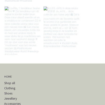
HOME
Shop all
Clothing
Shoes
Jewellery
Accessories