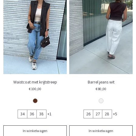
Waistcoat met krijtstreep
Barrel jeans wit
Prijs
Prijs
€ 100,00
€ 80,00
34
36
38
+1
26
27
28
+5
In winkelwagen
In winkelwagen