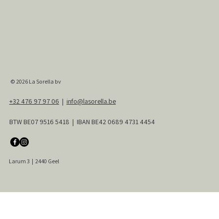
© 2026
La Sorella bv
+32 476 97 97 06
|
info@lasorella.be
BTW BE07 9516 5418 | IBAN BE42 0689 4731 4454
Larum 3
|
2440 Geel