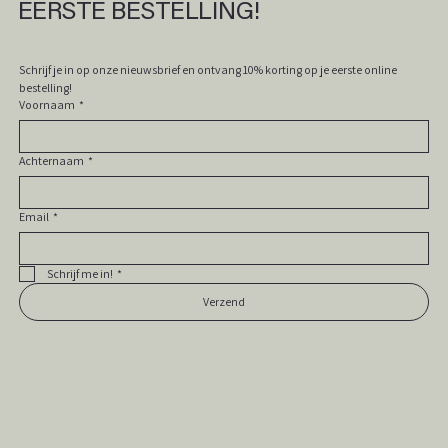
EERSTE BESTELLING!
Schrijf je in op onze nieuwsbrief en ontvang 10% korting op je eerste online 
bestelling! 
Voornaam
*
Achternaam
*
Email
*
Schrijf me in!
*
Verzend