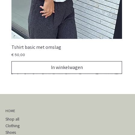
Tshirt basic met omslag
Prijs
€ 50,00
In winkelwagen
NIEUW
NIEUW
NIEUW
NIEUW
NIEUW
NIEUW
NIEUW
NIEUW
NIEUW
NIEUW
NIEUW
NIEUW
NIEUW
NIEUW
NIEUW
HOME
Shop all
Clothing
Shoes