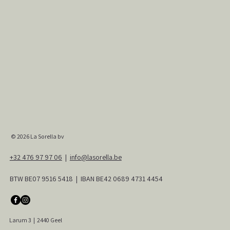
© 2026
La Sorella bv
+32 476 97 97 06
|
info@lasorella.be
BTW BE07 9516 5418 | IBAN BE42 0689 4731 4454
Larum 3
|
2440 Geel