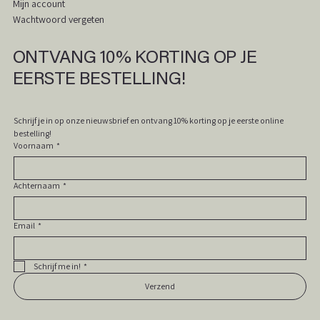
Mijn account
Wachtwoord vergeten
In winkelwagen
In winkelwagen
In winkelwagen
In winkelwagen
In winkelwagen
In winkelwagen
In winkelwagen
In winkelwagen
In winkelwagen
In winkelwagen
In winkelwagen
In winkelwagen
In winkelwagen
In winkelwagen
In winkelwagen
ONTVANG 10% KORTING OP JE
EERSTE BESTELLING!
Schrijf je in op onze nieuwsbrief en ontvang 10% korting op je eerste online 
bestelling! 
Voornaam
*
Achternaam
*
Email
*
Schrijf me in!
*
Verzend