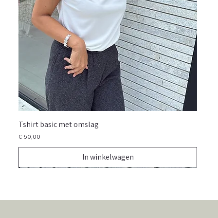
Tshirt basic met omslag
Prijs
€ 50,00
In winkelwagen
NIEUW
NIEUW
NIEUW
NIEUW
NIEUW
NIEUW
NIEUW
NIEUW
NIEUW
NIEUW
NIEUW
NIEUW
NIEUW
NIEUW
NIEUW